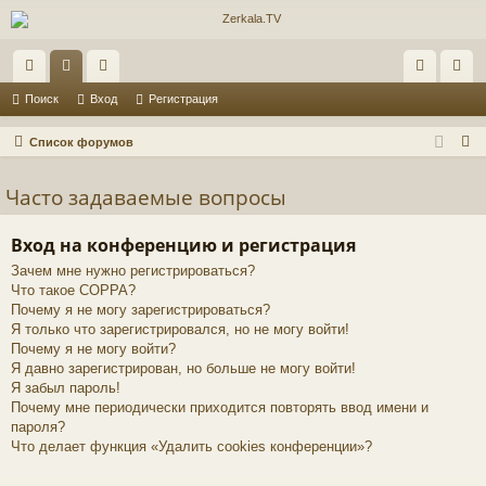
с
ор
ол
хо
ег
Поиск
Вход
Регистрация
ы
ум
ьз
д
ис
П
Список форумов
лк
ы
ов
тр
о
и
Часто задаваемые вопросы
и
ат
ац
с
ел
ия
к
Вход на конференцию и регистрация
и
Зачем мне нужно регистрироваться?
Что такое COPPA?
Почему я не могу зарегистрироваться?
Я только что зарегистрировался, но не могу войти!
Почему я не могу войти?
Я давно зарегистрирован, но больше не могу войти!
Я забыл пароль!
Почему мне периодически приходится повторять ввод имени и
пароля?
Что делает функция «Удалить cookies конференции»?