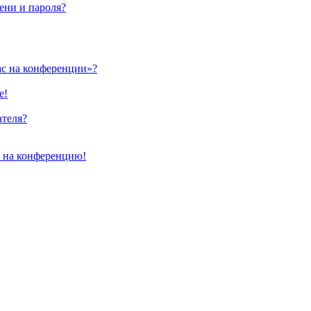
ени и пароля?
ас на конференции»?
е!
ателя?
и на конференцию!