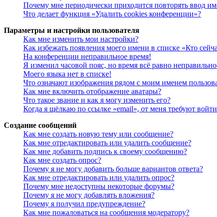
Почему мне периодически приходится повторять ввод им
Что делает функция «Удалить cookies конференции»?
Параметры и настройки пользователя
Как мне изменить мои настройки?
Как избежать появления моего имени в списке «Кто сейч
На конференции неправильное время!
Я изменил часовой пояс, но время всё равно неправильно
Моего языка нет в списке!
Что означают изображения рядом с моим именем пользов
Как мне включить отображение аватары?
Что такое звание и как я могу изменить его?
Когда я щёлкаю по ссылке «email», от меня требуют войт
Создание сообщений
Как мне создать новую тему или сообщение?
Как мне отредактировать или удалить сообщение?
Как мне добавить подпись к своему сообщению?
Как мне создать опрос?
Почему я не могу добавить больше вариантов ответа?
Как мне отредактировать или удалить опрос?
Почему мне недоступны некоторые форумы?
Почему я не могу добавлять вложения?
Почему я получил предупреждение?
Как мне пожаловаться на сообщения модератору?