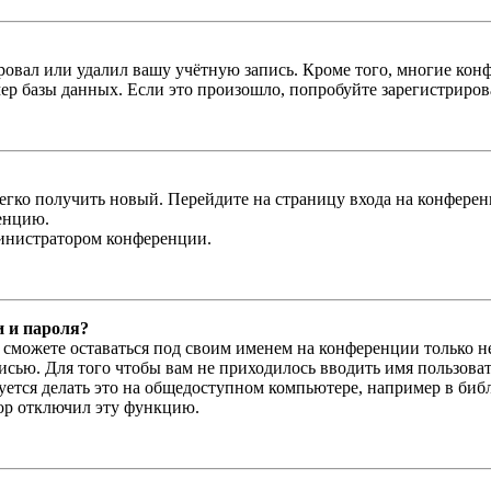
овал или удалил вашу учётную запись. Кроме того, многие кон
р базы данных. Если это произошло, попробуйте зарегистрироват
легко получить новый. Перейдите на страницу входа на конфер
енцию.
министратором конференции.
и и пароля?
ы сможете оставаться под своим именем на конференции только н
писью. Для того чтобы вам не приходилось вводить имя пользова
тся делать это на общедоступном компьютере, например в библи
тор отключил эту функцию.