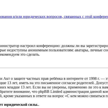
зования и/или юридических вопросов, связанных с этой конфере
администратор настроил конференцию: должны ли вы зарегистриро
рые недоступны анонимным пользователям: аватары, личные сообщ
екомендуем это сделать.
, или Акт о защите частных прав ребёнка в интернете от 1998 г.
е 13 лет, иметь на это письменное согласие родителей. Допус
х младше 13 лет. Если вы не уверены, применимо ли это к вам
Обратите внимание, что phpBB Limited администрация данной к
, кроме указанных в ответе на вопрос «С кем можно связаться 
ет юридической силы.
.