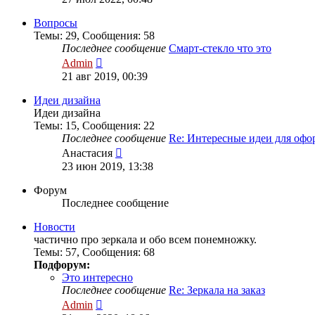
последнему
сообщению
Вопросы
Темы
:
29
,
Сообщения
:
58
Последнее сообщение
Смарт-стекло что это
Перейти
Admin
к
21 авг 2019, 00:39
последнему
сообщению
Идеи дизайна
Идеи дизайна
Темы
:
15
,
Сообщения
:
22
Последнее сообщение
Re: Интересные идеи для оф
Перейти
Анастасия
к
23 июн 2019, 13:38
последнему
сообщению
Форум
Последнее сообщение
Новости
частично про зеркала и обо всем понемножку.
Темы
:
57
,
Сообщения
:
68
Подфорум:
Это интересно
Последнее сообщение
Re: Зеркала на заказ
Перейти
Admin
к