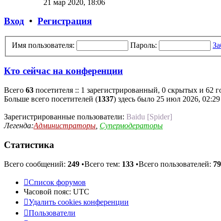
21 мар 2020, 18:06
последнему
сообщению
Вход
•
Регистрация
Имя пользователя:
Пароль:
За
Кто сейчас на конференции
Всего
63
посетителя :: 1 зарегистрированный, 0 скрытых и 62 г
Больше всего посетителей (
1337
) здесь было 25 июл 2026, 02:29
Зарегистрированные пользователи:
Baidu [Spider]
Легенда:
Администраторы
,
Супермодераторы
Статистика
Всего сообщений:
249
•Всего тем:
133
•Всего пользователей:
79
Список форумов
Часовой пояс:
UTC
Удалить cookies конференции
Пользователи