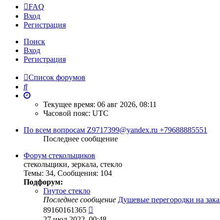
FAQ
Вход
Регистрация
Поиск
Вход
Регистрация
Список форумов
Поиск
Текущее время: 06 авг 2026, 08:11
Часовой пояс:
UTC
По всем вопросам Z9717399@yandex.ru +79688885551
Последнее сообщение
Форум стекольщиков
стекольщики, зеркала, стекло
Темы
:
34
,
Сообщения
:
104
Подфорум:
Гнутое стекло
Последнее сообщение
Душевые перегородки на зака
Перейти
89160161365
к
27 июл 2022, 00:48