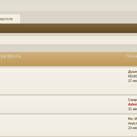
ователи
yandex.ru
Посл
Душе
8916
27 ию
Смар
Admi
21 ав
Re: 
Анас
23 ию