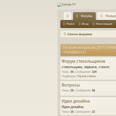
Форумы
Польз
с
Поиск
Вход
Регистрация
ы
Список форумов
лк
По всем вопросам Z9717399@
и
+79688885551
Форум стекольщиков
стекольщики, зеркала, стекло
Темы
:
34
,
Сообщения
:
104
Подфорум:
Гнутое стекло
Вопросы
Темы
:
29
,
Сообщения
:
58
Идеи дизайна
Идеи дизайна
Темы
:
15
,
Сообщения
:
22