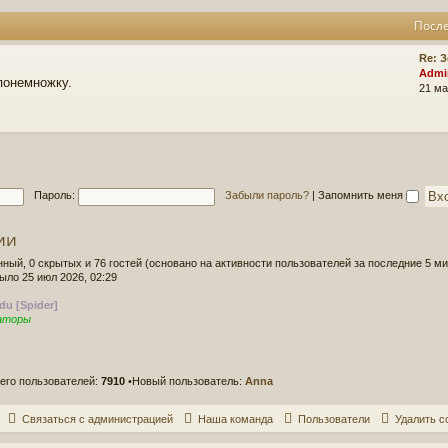
Посл
Re: З
Admi
понемножку.
21 ма
Пароль:
Забыли пароль?
|
Запомнить меня
ии
нный, 0 скрытых и 76 гостей (основано на активности пользователей за последние 5 ми
было 25 июл 2026, 02:29
du [Spider]
аторы
его пользователей:
7910
•Новый пользователь:
Anna
Связаться с администрацией
Наша команда
Пользователи
Удалить c