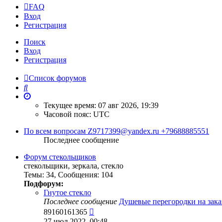
FAQ
Вход
Регистрация
Поиск
Вход
Регистрация
Список форумов
Поиск
Текущее время: 07 авг 2026, 19:39
Часовой пояс:
UTC
По всем вопросам Z9717399@yandex.ru +79688885551
Последнее сообщение
Форум стекольщиков
стекольщики, зеркала, стекло
Темы
:
34
,
Сообщения
:
104
Подфорум:
Гнутое стекло
Последнее сообщение
Душевые перегородки на зака
Перейти
89160161365
к
27 июл 2022, 00:48