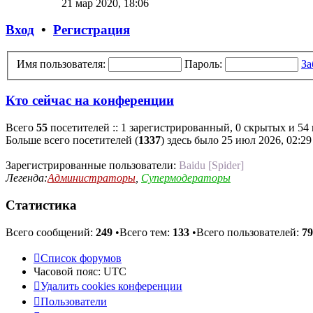
21 мар 2020, 18:06
последнему
сообщению
Вход
•
Регистрация
Имя пользователя:
Пароль:
За
Кто сейчас на конференции
Всего
55
посетителей :: 1 зарегистрированный, 0 скрытых и 54 
Больше всего посетителей (
1337
) здесь было 25 июл 2026, 02:29
Зарегистрированные пользователи:
Baidu [Spider]
Легенда:
Администраторы
,
Супермодераторы
Статистика
Всего сообщений:
249
•Всего тем:
133
•Всего пользователей:
79
Список форумов
Часовой пояс:
UTC
Удалить cookies конференции
Пользователи