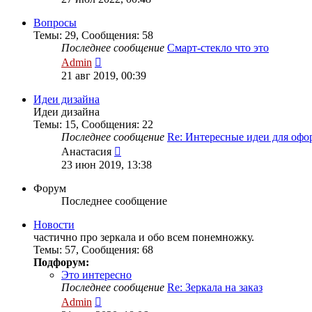
последнему
сообщению
Вопросы
Темы
:
29
,
Сообщения
:
58
Последнее сообщение
Смарт-стекло что это
Перейти
Admin
к
21 авг 2019, 00:39
последнему
сообщению
Идеи дизайна
Идеи дизайна
Темы
:
15
,
Сообщения
:
22
Последнее сообщение
Re: Интересные идеи для оф
Перейти
Анастасия
к
23 июн 2019, 13:38
последнему
сообщению
Форум
Последнее сообщение
Новости
частично про зеркала и обо всем понемножку.
Темы
:
57
,
Сообщения
:
68
Подфорум:
Это интересно
Последнее сообщение
Re: Зеркала на заказ
Перейти
Admin
к