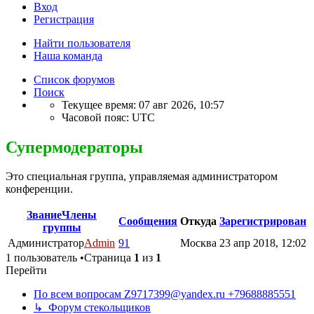
Вход
Регистрация
Найти пользователя
Наша команда
Список форумов
Поиск
Текущее время: 07 авг 2026, 10:57
Часовой пояс:
UTC
Супермодераторы
Это специальная группа, управляемая администратором
конференции.
Звание
Члены
Сообщения
Откуда
Зарегистрирован
группы
Администратор
Admin
91
Москва
23 апр 2018, 12:02
1 пользователь •Страница
1
из
1
Перейти
По всем вопросам Z9717399@yandex.ru +79688885551
↳ Форум стекольщиков