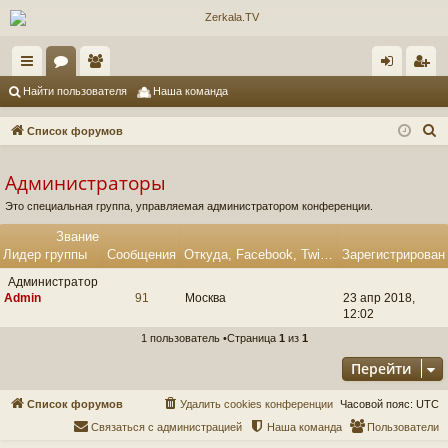
с
ор
ол
хо
ег
Найти пользователя
Наша команда
ы
ум
ьз
д
ис
П
Список форумов
лк
ы
ов
тр
о
и
Администраторы
и
ат
ац
с
Это специальная группа, управляемая администратором конференции.
ел
ия
к
Звание
и
Лидер группы
Сообщения
Откуда, Facebook, Twitter, Skype, YouTube, Google+
Зарегистрирован
Администратор
Admin
91
Москва
23 апр 2018,
12:02
1 пользователь •Страница
1
из
1
Перейти
Список форумов
Удалить cookies конференции
Часовой пояс:
UTC
Связаться с администрацией
Наша команда
Пользователи