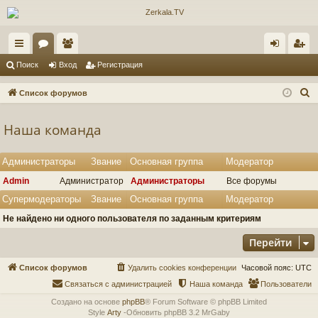
с
ор
ол
хо
ег
Поиск
Вход
Регистрация
ы
ум
ьз
д
ис
П
Список форумов
лк
ы
ов
тр
о
и
Наша команда
и
ат
ац
с
ел
ия
к
Администраторы
Звание
Основная группа
Модератор
и
Admin
Администратор
Администраторы
Все форумы
Супермодераторы
Звание
Основная группа
Модератор
Не найдено ни одного пользователя по заданным критериям
Перейти
Список форумов
Удалить cookies конференции
Часовой пояс:
UTC
Связаться с администрацией
Наша команда
Пользователи
Создано на основе
phpBB
® Forum Software © phpBB Limited
Style
Arty
-Обновить phpBB 3.2 MrGaby