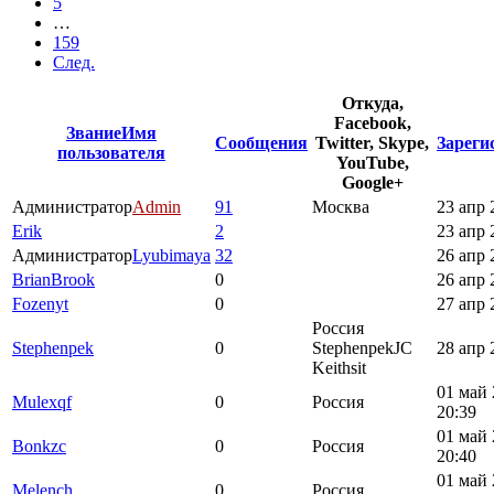
5
…
159
След.
Откуда,
Facebook,
Звание
Имя
Сообщения
Twitter, Skype,
Зареги
пользователя
YouTube,
Google+
Администратор
Admin
91
Москва
23 апр 
Erik
2
23 апр 
Администратор
Lyubimaya
32
26 апр 
BrianBrook
0
26 апр 
Fozenyt
0
27 апр 
Россия
Stephenpek
0
StephenpekJC
28 апр 
Keithsit
01 май 
Mulexqf
0
Россия
20:39
01 май 
Bonkzc
0
Россия
20:40
01 май 
Melench
0
Россия