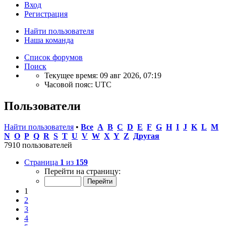
Вход
Регистрация
Найти пользователя
Наша команда
Список форумов
Поиск
Текущее время: 09 авг 2026, 07:19
Часовой пояс:
UTC
Пользователи
Найти пользователя
•
Все
A
B
C
D
E
F
G
H
I
J
K
L
M
N
O
P
Q
R
S
T
U
V
W
X
Y
Z
Другая
7910 пользователей
Страница
1
из
159
Перейти на страницу:
1
2
3
4