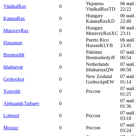
Украина
06 май 
VitalkalRax
0
VitalkalRaxTD
22:22
Hungary
06 май 
KatanaRax
0
KatanaRaxKD
22:40
Hungary
06 май 
MuraveyRax
0
MuraveyRaxXC
23:11
Puerto Rico
06 май 
Hassanon
0
HassanKLYB
23:45
Pakistan
07 май 
BrentonMt
0
BrentonbedyJF
00:54
Netherlands
07 май 
Irhabarvat
0
IrhabarraxQW
00:58
New Zealand
07 май 
Grobockor
0
GrobockptEW
01:14
07 май 
Xorexhh
0
Россия
01:25
07 май 
Aleksandr.Tarbaev
0
01:36
07 май 
Lobensf
0
Россия
03:18
07 май 
Mozazc
0
Россия
03:24