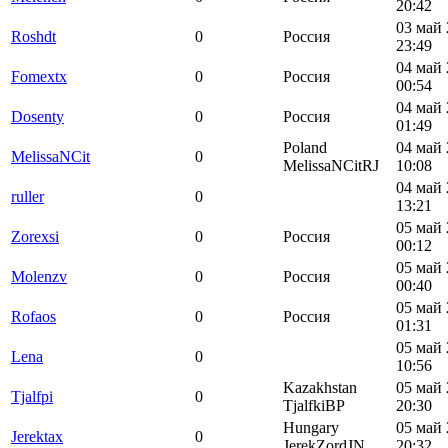
20:42
03 май 
Roshdt
0
Россия
23:49
04 май 
Fomextx
0
Россия
00:54
04 май 
Dosenty
0
Россия
01:49
Poland
04 май 
MelissaNCit
0
MelissaNCitRJ
10:08
04 май 
ruller
0
13:21
05 май 
Zorexsi
0
Россия
00:12
05 май 
Molenzv
0
Россия
00:40
05 май 
Rofaos
0
Россия
01:31
05 май 
Lena
0
10:56
Kazakhstan
05 май 
Tjalfpi
0
TjalfkiBP
20:30
Hungary
05 май 
Jerektax
0
JerekZordJN
20:32