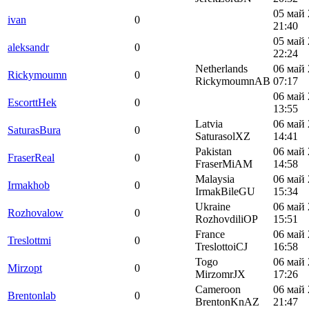
05 май 
ivan
0
21:40
05 май 
aleksandr
0
22:24
Netherlands
06 май 
Rickymoumn
0
RickymoumnAB
07:17
06 май 
EscorttHek
0
13:55
Latvia
06 май 
SaturasBura
0
SaturasolXZ
14:41
Pakistan
06 май 
FraserReal
0
FraserMiAM
14:58
Malaysia
06 май 
Irmakhob
0
IrmakBileGU
15:34
Ukraine
06 май 
Rozhovalow
0
RozhovdiliOP
15:51
France
06 май 
Treslottmi
0
TreslottoiCJ
16:58
Togo
06 май 
Mirzopt
0
MirzomrJX
17:26
Cameroon
06 май 
Brentonlab
0
BrentonKnAZ
21:47