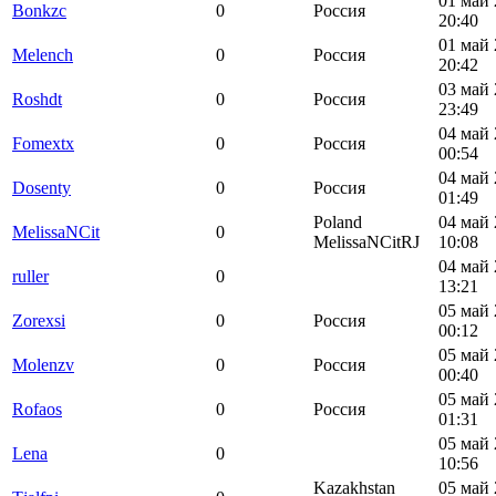
01 май 
Bonkzc
0
Россия
20:40
01 май 
Melench
0
Россия
20:42
03 май 
Roshdt
0
Россия
23:49
04 май 
Fomextx
0
Россия
00:54
04 май 
Dosenty
0
Россия
01:49
Poland
04 май 
MelissaNCit
0
MelissaNCitRJ
10:08
04 май 
ruller
0
13:21
05 май 
Zorexsi
0
Россия
00:12
05 май 
Molenzv
0
Россия
00:40
05 май 
Rofaos
0
Россия
01:31
05 май 
Lena
0
10:56
Kazakhstan
05 май 