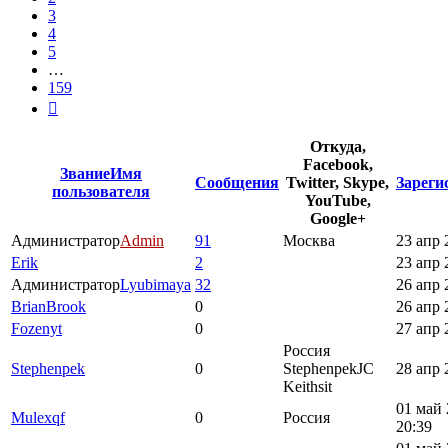
3
4
5
…
159
След.
Откуда,
Facebook,
Звание
Имя
Сообщения
Twitter, Skype,
Зареги
пользователя
YouTube,
Google+
Администратор
Admin
91
Москва
23 апр 
Erik
2
23 апр 
Администратор
Lyubimaya
32
26 апр 
BrianBrook
0
26 апр 
Fozenyt
0
27 апр 
Россия
Stephenpek
0
StephenpekJC
28 апр 
Keithsit
01 май 
Mulexqf
0
Россия
20:39