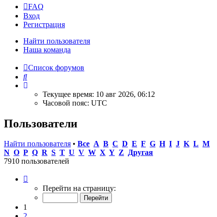
FAQ
Вход
Регистрация
Найти пользователя
Наша команда
Список форумов
Поиск
Текущее время: 10 авг 2026, 06:12
Часовой пояс:
UTC
Пользователи
Найти пользователя
•
Все
A
B
C
D
E
F
G
H
I
J
K
L
M
N
O
P
Q
R
S
T
U
V
W
X
Y
Z
Другая
7910 пользователей
Страница
1
Перейти на страницу:
из
159
1
2