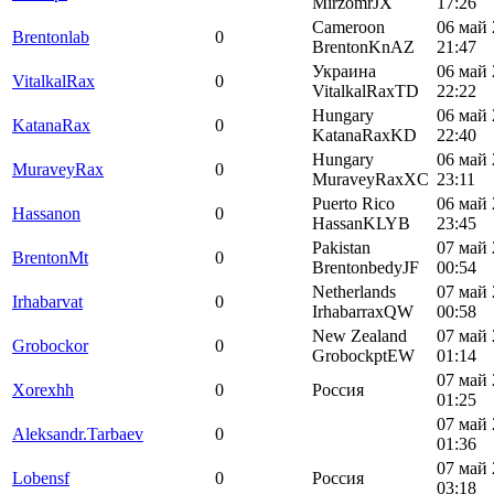
MirzomrJX
17:26
Cameroon
06 май 
Brentonlab
0
BrentonKnAZ
21:47
Украина
06 май 
VitalkalRax
0
VitalkalRaxTD
22:22
Hungary
06 май 
KatanaRax
0
KatanaRaxKD
22:40
Hungary
06 май 
MuraveyRax
0
MuraveyRaxXC
23:11
Puerto Rico
06 май 
Hassanon
0
HassanKLYB
23:45
Pakistan
07 май 
BrentonMt
0
BrentonbedyJF
00:54
Netherlands
07 май 
Irhabarvat
0
IrhabarraxQW
00:58
New Zealand
07 май 
Grobockor
0
GrobockptEW
01:14
07 май 
Xorexhh
0
Россия
01:25
07 май 
Aleksandr.Tarbaev
0
01:36
07 май 
Lobensf
0
Россия
03:18