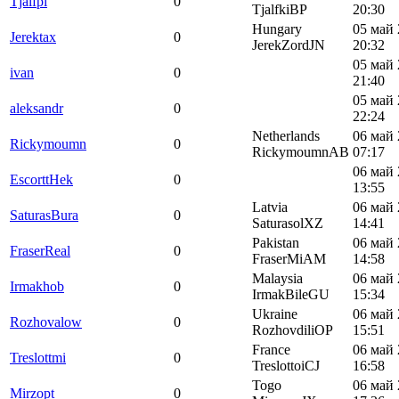
Tjalfpi
0
TjalfkiBP
20:30
Hungary
05 май 
Jerektax
0
JerekZordJN
20:32
05 май 
ivan
0
21:40
05 май 
aleksandr
0
22:24
Netherlands
06 май 
Rickymoumn
0
RickymoumnAB
07:17
06 май 
EscorttHek
0
13:55
Latvia
06 май 
SaturasBura
0
SaturasolXZ
14:41
Pakistan
06 май 
FraserReal
0
FraserMiAM
14:58
Malaysia
06 май 
Irmakhob
0
IrmakBileGU
15:34
Ukraine
06 май 
Rozhovalow
0
RozhovdiliOP
15:51
France
06 май 
Treslottmi
0
TreslottoiCJ
16:58
Togo
06 май 
Mirzopt
0