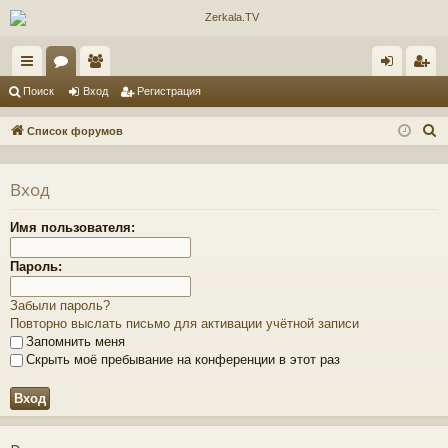
с
ор
ол
хо
ег
Поиск
Вход
Регистрация
ы
ум
ьз
д
ис
П
Список форумов
лк
ы
ов
тр
о
и
и
ат
ац
Вход
с
ел
ия
к
Имя пользователя:
и
Пароль:
Забыли пароль?
Повторно выслать письмо для активации учётной записи
Запомнить меня
Скрыть моё пребывание на конференции в этот раз