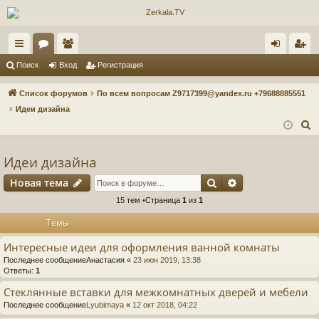
с
ор
ол
хо
ег
Поиск
Вход
Регистрация
ы
ум
ьз
д
ис
Список форумов
По всем вопросам Z9717399@yandex.ru +79688885551
лк
ы
ов
тр
Идеи дизайна
П
и
ат
ац
о
ел
ия
и
Идеи дизайна
и
с
Поиск
Расширенный п
Новая тема
к
15 тем •Страница
1
из
1
Темы
Интересные идеи для оформления ванной комнаты
Последнее сообщение
Анастасия
«
23 июн 2019, 13:38
Ответы:
1
Стеклянные вставки для межкомнатных дверей и мебели
Последнее сообщение
Lyubimaya
«
12 окт 2018, 04:22