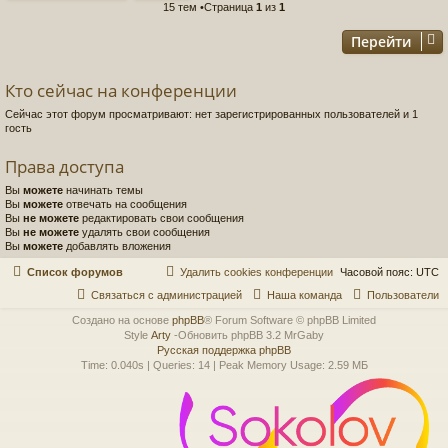
15 тем •Страница
1
из
1
Перейти
Кто сейчас на конференции
Сейчас этот форум просматривают: нет зарегистрированных пользователей и 1
гость
Права доступа
Вы
можете
начинать темы
Вы
можете
отвечать на сообщения
Вы
не можете
редактировать свои сообщения
Вы
не можете
удалять свои сообщения
Вы
можете
добавлять вложения
Список форумов
Удалить cookies конференции
Часовой пояс:
UTC
Связаться с администрацией
Наша команда
Пользователи
Создано на основе
phpBB
® Forum Software © phpBB Limited
Style
Arty
-Обновить phpBB 3.2 MrGaby
Русская поддержка phpBB
Time: 0.040s
|
Queries: 14
| Peak Memory Usage: 2.59 МБ