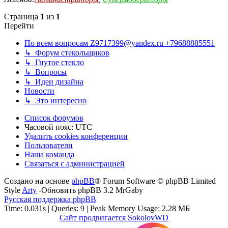
Страница
1
из
1
Перейти
По всем вопросам Z9717399@yandex.ru +79688885551
↳ Форум стекольщиков
↳ Гнутое стекло
↳ Вопросы
↳ Идеи дизайна
Новости
↳ Это интересно
Список форумов
Часовой пояс:
UTC
Удалить cookies конференции
Пользователи
Наша команда
Связаться с администрацией
Создано на основе
phpBB
® Forum Software © phpBB Limited
Style
Arty
-Обновить phpBB 3.2 MrGaby
Русская поддержка phpBB
Time: 0.031s
|
Queries: 9
| Peak Memory Usage: 2.28 МБ
Сайт продвигается SokolovWD