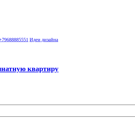
 +79688885551
Идеи дизайна
мнатную квартиру