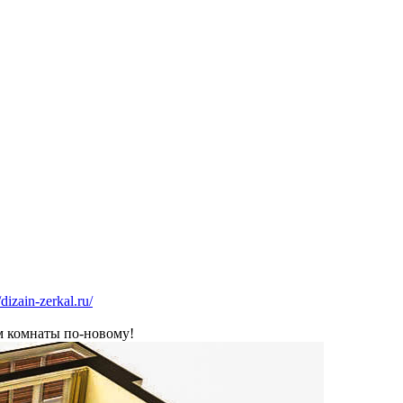
/dizain-zerkal.ru/
м комнаты по-новому!